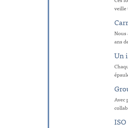
veille
Carr
Nous a
ans de
Un 
Chaque
épaulé
Gro
Avec p
collab
ISO