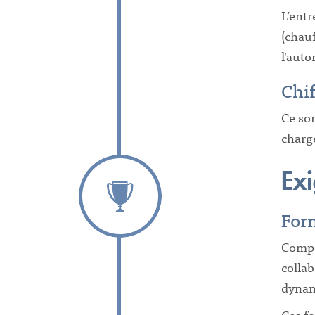
L’entr
(chauf
l'auto
Chif
Ce son
charge
Exi
For
Compo
collab
dynami
Ces fo