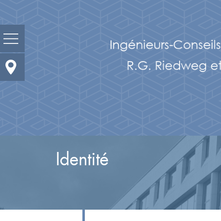
Prestations
Domaines d'activités
Actualité
Portrait
Identité
Réalisations
Bureaux et contacts
Carrières