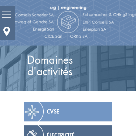
Prestations
Domaines
Domaines d'activités
d'activités
Actualité
Portrait
Réalisations
CVSE
Bureaux et contacts
Carrières
ÉLECTRICITÉ