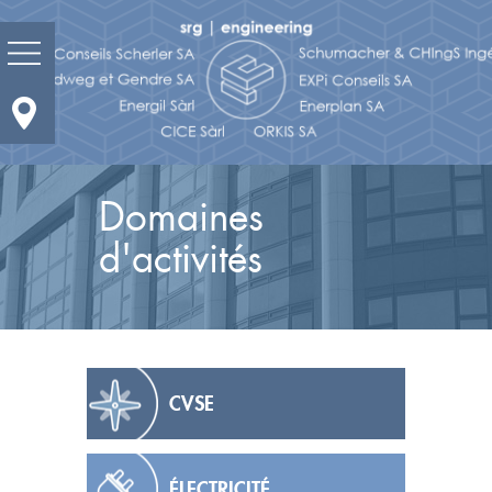
Prestations
Domaines
Domaines d'activités
d'activités
Actualité
Portrait
Réalisations
CVSE
Bureaux et contacts
Carrières
ÉLECTRICITÉ