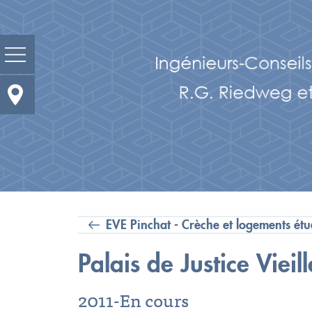
Prestations
Domaines d'activités
Actualité
Portrait
EVE Pinchat - Crèche et logements étu
Réalisations
Palais de Justice Vieill
Bureaux et contacts
2011-En cours
Carrières