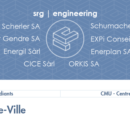
diants
CMU - Centre
e-Ville