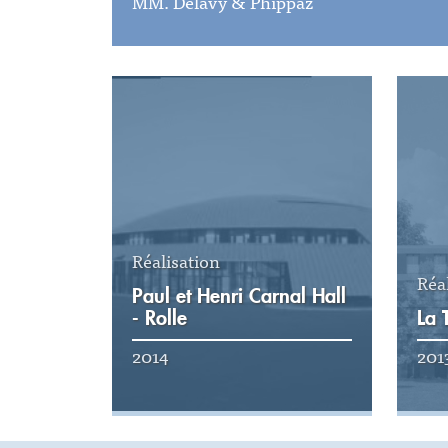
MM. Delavy & Phippaz
Réalisation
Réa
Paul et Henri Carnal Hall
- Rolle
La 
2014
201
Voir la réalisation
Voi