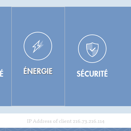
ÉNERGIE
É
SÉCURITÉ
IP Address of client 216.73.216.114