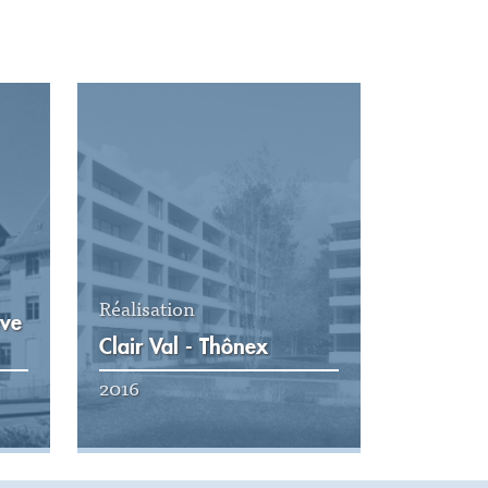
Réalisation
ève
Clair Val - Thônex
2016
Voir la réalisation