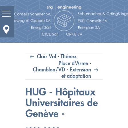
Prestations
Domaines d'activités
Clair Val - Thônex
Place d'Arme -
Chamblon/VD - Extension
Actualité
et adaptation
Portrait
HUG - Hôpitaux
Réalisations
Universitaires de
Genève -
Bureaux et contacts
Carrières