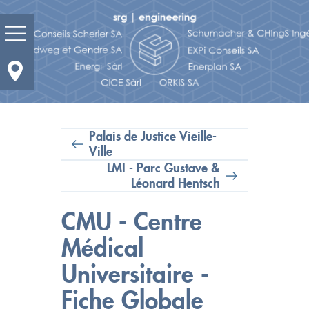
Prestations
Domaines d'activités
Palais de Justice Vieille-
Ville
LMI - Parc Gustave &
Actualité
Léonard Hentsch
Portrait
CMU - Centre
Réalisations
Médical
Universitaire -
Bureaux et contacts
Fiche Globale
Carrières