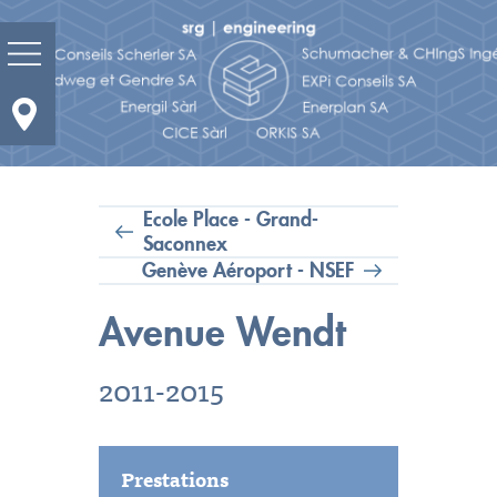
Prestations
Domaines d'activités
Ecole Place - Grand-
Saconnex
Genève Aéroport - NSEF
Actualité
Avenue Wendt
Portrait
2011-2015
Réalisations
Bureaux et contacts
Prestations
Carrières