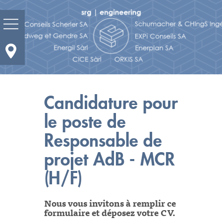
Prestations
Domaines d'activités
Candidature pour
le poste de
Actualité
Responsable de
Portrait
projet AdB - MCR
Réalisations
(H/F)
Bureaux et contacts
Nous vous invitons à remplir ce
formulaire et déposez votre CV.
Carrières