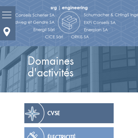
Prestations
Domaines
Domaines d'activités
d'activités
Actualité
Portrait
Réalisations
CVSE
Bureaux et contacts
Carrières
ÉLECTRICITÉ